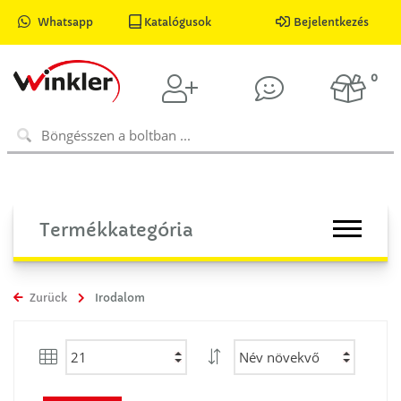
Whatsapp
Katalógusok
Bejelentkezés
0
Termékkategória
Zurück
Irodalom