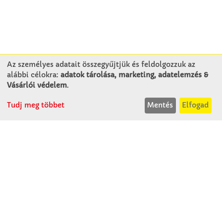
Az személyes adatait összegyűjtjük és feldolgozzuk az
alábbi célokra:
adatok tárolása, marketing, adatelemzés &
KAPCSOLAT
Vásárlói védelem
.
Tudj meg többet
Mentés
Elfogad
Winkler Iskolaszer Kft.
Alsó-Lovarda u. 21.
9241 Jánossomorja
H-Cs: 07:30-14:30
P: 07:30-13:30
T: 06 96 565 020
F: 06 96 565 022
M: 06 30 718 51 50
ertekesites@winkleriskolaszer.hu