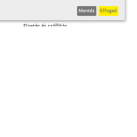
INFÓK
Mentés
Elfogad
Fizetés és szállítás
ÁÜF
k
Visszaküldés
Elállás
A szerződés visszavonása
Impresszum
Panasz
Adatvédelem