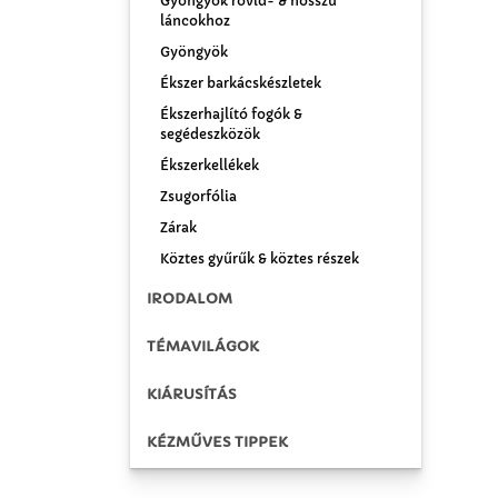
Gyöngyök rövid- & hosszú
láncokhoz
Gyöngyök
Ékszer barkácskészletek
Ékszerhajlító fogók &
segédeszközök
Ékszerkellékek
Zsugorfólia
Zárak
Köztes gyűrűk & köztes részek
IRODALOM
TÉMAVILÁGOK
KIÁRUSÍTÁS
KÉZMŰVES TIPPEK