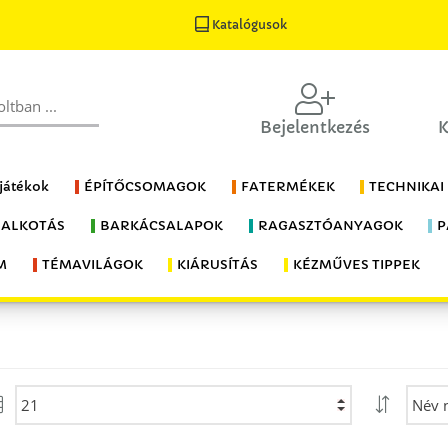
Katalógusok
Bejelentkezés
K
 játékok
ÉPÍTŐCSOMAGOK
FATERMÉKEK
TECHNIKAI
 ALKOTÁS
BARKÁCSALAPOK
RAGASZTÓANYAGOK
P
M
TÉMAVILÁGOK
KIÁRUSÍTÁS
KÉZMŰVES TIPPEK