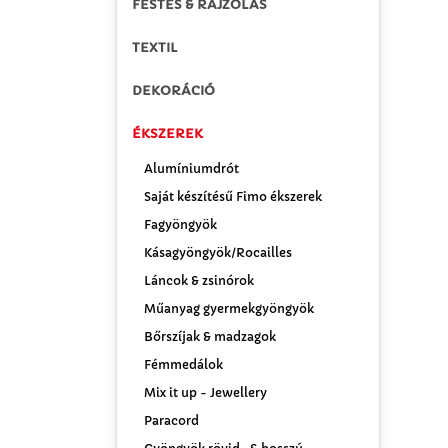
FESTÉS & RAJZOLÁS
TEXTIL
DEKORÁCIÓ
ÉKSZEREK
Alumíniumdrót
Saját készítésű Fimo ékszerek
Fagyöngyök
Kásagyöngyök/Rocailles
Láncok & zsinórok
Műanyag gyermekgyöngyök
Bőrszíjak & madzagok
Fémmedálok
Mix it up - Jewellery
Paracord