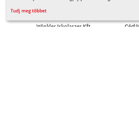
KAPCSOLAT
RÓ
Tudj meg többet
Winkler Iskolaszer Kft.
Céglá
Alsó-Lovarda u. 21.
Cégtö
9241 Jánossomorja
Kapcs
H-Cs: 07:30-14:30
P: 07:30-13:30
T: 06 96 565 020
F: 06 96 565 022
M: 06 30 718 51 50
ertekesites@winkleriskolaszer.hu
FIZETÉS MÓDJA