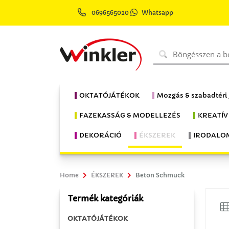
0696565020
Whatsapp
OKTATÓJÁTÉKOK
Mozgás & szabadtéri
FAZEKASSÁG & MODELLEZÉS
KREATÍV
DEKORÁCIÓ
ÉKSZEREK
IRODALO
Home
ÉKSZEREK
Beton Schmuck
Termék kategóriák
OKTATÓJÁTÉKOK