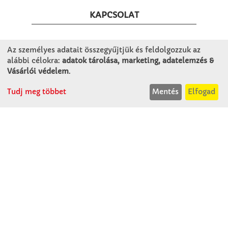
KAPCSOLAT
Winkler Iskolaszer Kft.
Az személyes adatait összegyűjtjük és feldolgozzuk az
Alsó-Lovarda u. 21.
alábbi célokra:
adatok tárolása, marketing, adatelemzés &
9241 Jánossomorja
Vásárlói védelem
.
H-Cs: 07:30-14:30
Tudj meg többet
Mentés
Elfogad
P: 07:30-13:30
T: 06 96 565 020
F: 06 96 565 022
M: 06 30 718 51 50
ertekesites@winkleriskolaszer.hu
RÓLUNK
Céglátogatás
Cégtörténet
Kapcsolat