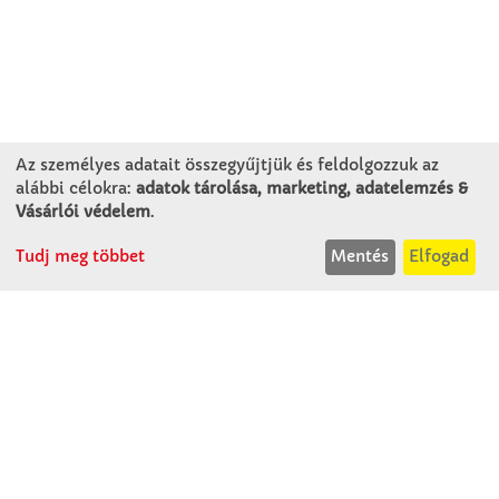
Az személyes adatait összegyűjtjük és feldolgozzuk az
alábbi célokra:
adatok tárolása, marketing, adatelemzés &
Vásárlói védelem
.
KAPCSOLAT
Tudj meg többet
Mentés
Elfogad
Winkler Iskolaszer Kft.
Alsó-Lovarda u. 21.
9241 Jánossomorja
H-Cs: 07:30-14:30
P: 07:30-13:30
T: 06 96 565 020
F: 06 96 565 022
M: 06 30 718 51 50