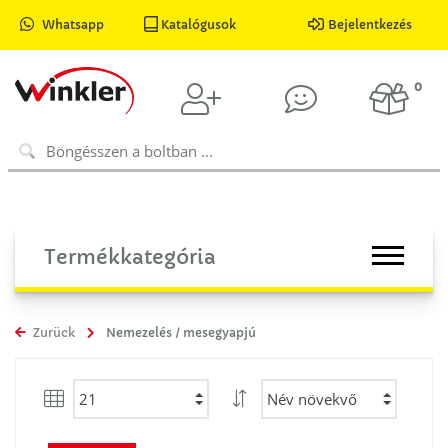
Whatsapp
Katalógusok
Bejelentkezés
0
Termékkategória
Zurück
Nemezelés / mesegyapjú