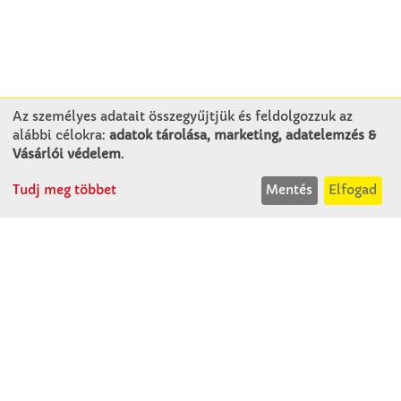
Az személyes adatait összegyűjtjük és feldolgozzuk az
alábbi célokra:
adatok tárolása, marketing, adatelemzés &
KAPCSOLAT
Vásárlói védelem
.
Tudj meg többet
Mentés
Elfogad
Winkler Iskolaszer Kft.
Alsó-Lovarda u. 21.
9241 Jánossomorja
H-Cs: 07:30-14:30
P: 07:30-13:30
T: 06 96 565 020
F: 06 96 565 022
M: 06 30 718 51 50
ertekesites@winkleriskolaszer.hu