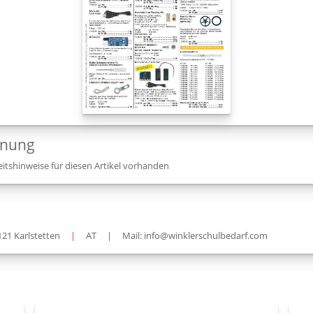
dnung
itshinweise für diesen Artikel vorhanden
121 Karlstetten
|
AT
|
Mail: info@winklerschulbedarf.com