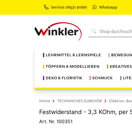
Service: 08531 91060
Whatsapp
LEHRMITTEL & LERNSPIELE
BEWEGUN
TÖPFERN & MODELLIEREN
KREATIVE
DEKO & FLORISTIK
SCHMUCK
LIT
Home
TECHNISCHES ZUBEHÖR
Elektron. Ba
Festwiderstand - 3,3 KOhm, per S
Art. Nr. 100351