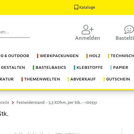
Kataloge
Anmelden
Bastelt
G & OUTDOOR
WERKPACKUNGEN
HOLZ
TECHNISC
S GESTALTEN
BASTELBASICS
KLEBSTOFFE
PAPIER
ERATUR
THEMENWELTEN
ABVERKAUF
GUTSCHEIN
uteile
Festwiderstand - 3,3 KOhm, per Stk.--100351
tk.