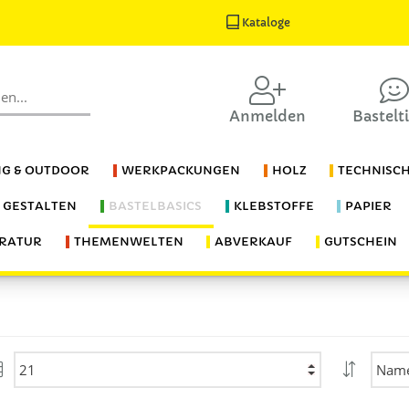
Kataloge
Anmelden
Bastelt
G & OUTDOOR
WERKPACKUNGEN
HOLZ
TECHNISC
S GESTALTEN
BASTELBASICS
KLEBSTOFFE
PAPIER
ERATUR
THEMENWELTEN
ABVERKAUF
GUTSCHEIN