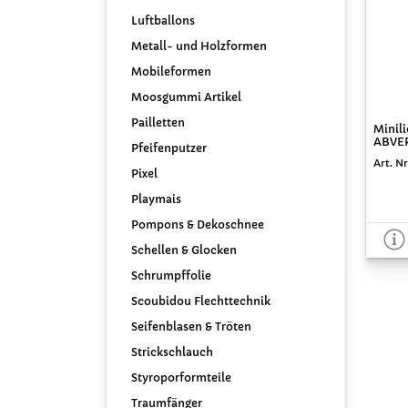
Luftballons
Metall- und Holzformen
Mobileformen
Moosgummi Artikel
Pailletten
Minili
ABVE
Pfeifenputzer
Art. Nr
Pixel
Playmais
Pompons & Dekoschnee
Schellen & Glocken
Schrumpffolie
Scoubidou Flechttechnik
Seifenblasen & Tröten
Strickschlauch
Styroporformteile
Traumfänger