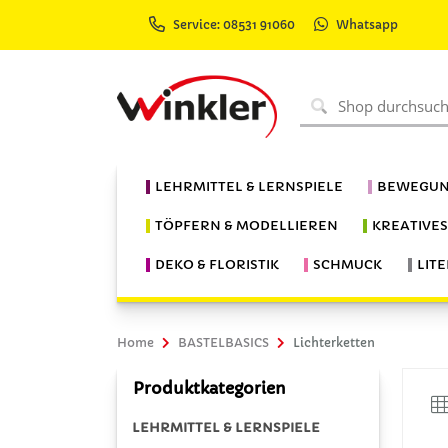
Service: 08531 91060
Whatsapp
LEHRMITTEL & LERNSPIELE
BEWEGUN
TÖPFERN & MODELLIEREN
KREATIVE
DEKO & FLORISTIK
SCHMUCK
LIT
Home
BASTELBASICS
Lichterketten
Produktkategorien
LEHRMITTEL & LERNSPIELE