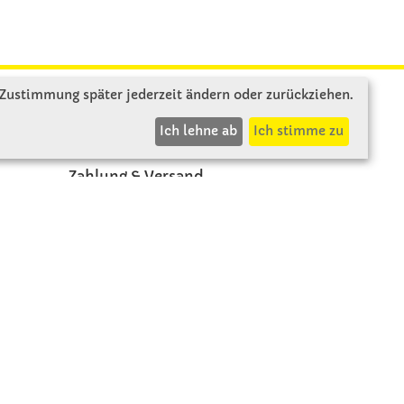
 Zustimmung später jederzeit ändern oder zurückziehen.
INFOS
Ich lehne ab
Ich stimme zu
Zahlung & Versand
AGB
Rücksendung
Widerruf
Vertrag widerrufen
Impressum
Datenschutz