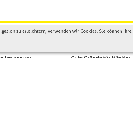
gation zu erleichtern, verwenden wir Cookies. Sie können Ihre
R UNS
SERVICE
tellen uns vor
Gute Gründe für Winkler
nbesichtigung
Basteltipps
ngeschichte
Kataloge und Magazine
Bestellformular
akt
Schulstart - Einkaufsliste