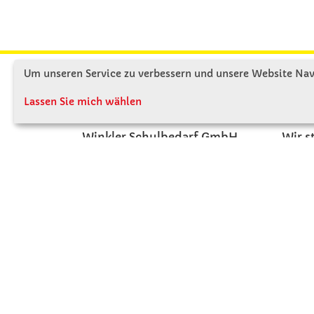
Um unseren Service zu verbessern und unsere Website Navi
KONTAKT
ÜBE
Lassen Sie mich wählen
Winkler Schulbedarf GmbH
Wir s
Mitterweg 16
Firme
D - 94060 Pocking
Firme
T: 08531 - 910 60
Jobs
F: 08531 - 910 113
Kont
WhatsApp: 0176 - 12091060
Mo-Do: 07:30 -15:00
Fr: 07:30 - 14:30
Kein Ladengeschäft
verkauf@winklerschulbedarf.de