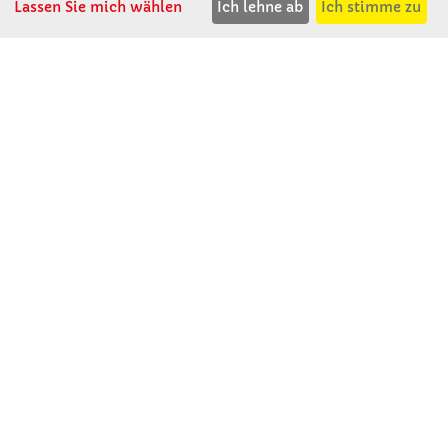
Winkler Schulbedarf GmbH
Lassen Sie mich wählen
Ich lehne ab
Ich stimme zu
Mitterweg 16
D - 94060 Pocking
T: 08531 - 910 60
F: 08531 - 910 113
WhatsApp: 0176 - 12091060
Mo-Do: 07:30 -15:00
Fr: 07:30 - 14:30
Kein Ladengeschäft
verkauf@winklerschulbedarf.de
ÜBER UNS
Wir stellen uns vor
Firmenbesichtigung
Firmengeschichte
Jobs
Kontakt