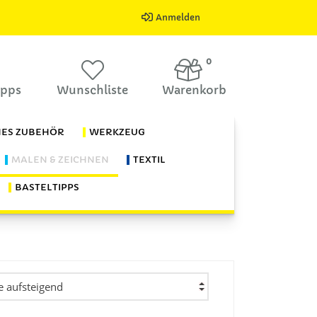
Anmelden
0
ipps
Wunschliste
Warenkorb
HES ZUBEHÖR
WERKZEUG
MALEN & ZEICHNEN
TEXTIL
BASTELTIPPS