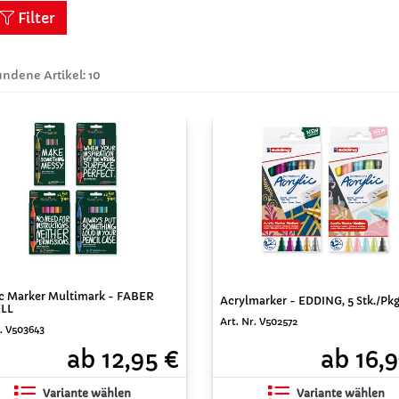
Filter
ndene Artikel: 10
ic Marker Multimark - FABER
Acrylmarker - EDDING, 5 Stk./Pkg
LL
Art. Nr. V502572
r. V503643
ab 16,
ab 12,95 €
Variante wählen
Variante wählen