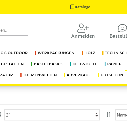
Kataloge
Anmelden
Bastelt
G & OUTDOOR
WERKPACKUNGEN
HOLZ
TECHNISC
S GESTALTEN
BASTELBASICS
KLEBSTOFFE
PAPIER
ERATUR
THEMENWELTEN
ABVERKAUF
GUTSCHEIN