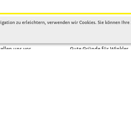
gation zu erleichtern, verwenden wir Cookies. Sie können Ihre
R UNS
SERVICE
tellen uns vor
Gute Gründe für Winkler
nbesichtigung
Basteltipps
ngeschichte
Kataloge und Magazine
Bestellformular
akt
Schulstart - Einkaufsliste