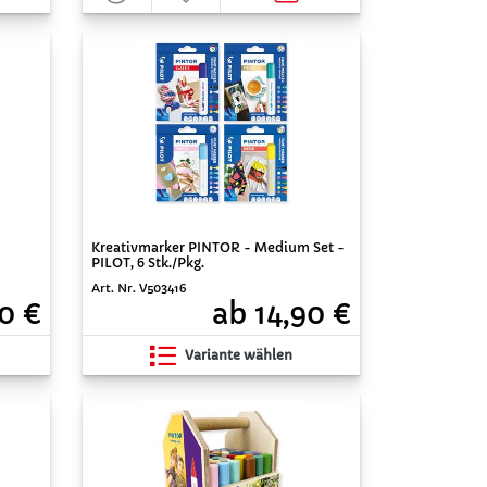
Kreativmarker PINTOR - Medium Set -
PILOT, 6 Stk./Pkg.
Art. Nr. V503416
0 €
ab 14,90 €
Variante wählen