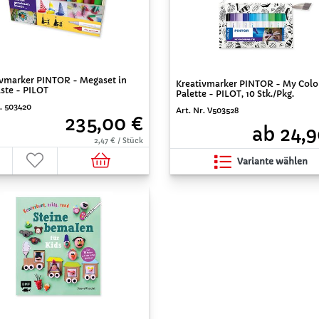
ivmarker PINTOR - Megaset in
Kreativmarker PINTOR - My Colo
ste - PILOT
Palette - PILOT, 10 Stk./Pkg.
r. 503420
Art. Nr. V503528
235,00 €
ab 24,9
2,47 € / Stück
Variante wählen