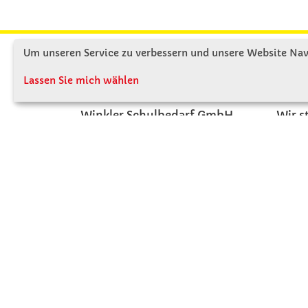
Um unseren Service zu verbessern und unsere Website Navi
KONTAKT
ÜBE
Lassen Sie mich wählen
Winkler Schulbedarf GmbH
Wir s
Mitterweg 16
Firme
D - 94060 Pocking
Firme
T: 08531 - 910 60
Jobs
F: 08531 - 910 113
Kont
WhatsApp: 0176 - 12091060
Mo-Do: 07:30 -15:00
Fr: 07:30 - 14:30
Kein Ladengeschäft
verkauf@winklerschulbedarf.de
ZAHLUNGSMÖGLICHKEITEN