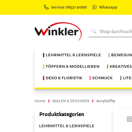
Service: 08531 91060
Whatsapp
LEHRMITTEL & LERNSPIELE
BEWEGUN
TÖPFERN & MODELLIEREN
KREATIVE
DEKO & FLORISTIK
SCHMUCK
LIT
Home
MALEN & ZEICHNEN
Acrylstifte
Produktkategorien
LEHRMITTEL & LERNSPIELE