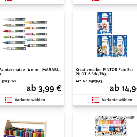
Painter matt 2–4 mm - MARABU,
Kreativmarker PINTOR Fein Set -
k.
PILOT, 6 Stk./Pkg.
. 501318xx
Art. Nr. V503413
ab 3,99 €
ab 14,9
Variante wählen
Variante wählen