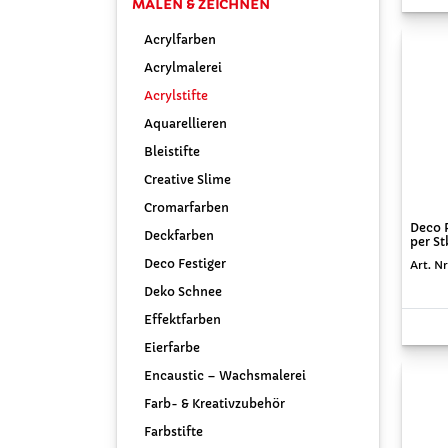
MALEN & ZEICHNEN
Acrylfarben
Acrylmalerei
Acrylstifte
Aquarellieren
Bleistifte
Creative Slime
Cromarfarben
Deco 
Deckfarben
per St
Deco Festiger
Art. Nr
Deko Schnee
Effektfarben
Eierfarbe
Encaustic – Wachsmalerei
Farb- & Kreativzubehör
Farbstifte