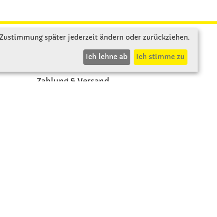
 Zustimmung später jederzeit ändern oder zurückziehen.
INFOS
Ich lehne ab
Ich stimme zu
Zahlung & Versand
AGB
Rücksendung
Widerruf
Vertrag widerrufen
Impressum
Datenschutz