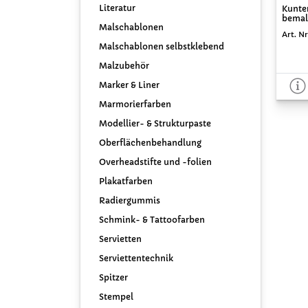
Literatur
Kunter
bemale
Malschablonen
Art. N
Malschablonen selbstklebend
Malzubehör
Marker & Liner
Marmorierfarben
Modellier- & Strukturpaste
Oberflächenbehandlung
Overheadstifte und -folien
Plakatfarben
Radiergummis
Schmink- & Tattoofarben
Servietten
Serviettentechnik
Spitzer
Stempel