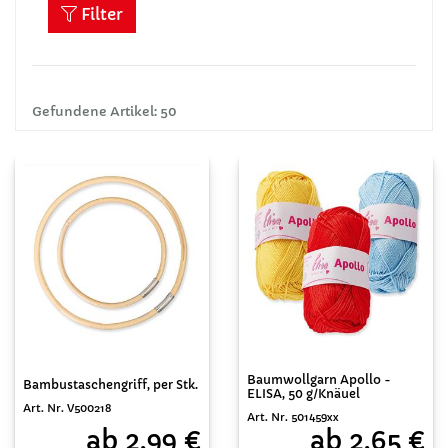
Filter
Gefundene Artikel: 50
Baumwollgarn Apollo -
Bambustaschengriff, per Stk.
ELISA, 50 g/Knäuel
Art. Nr. V500218
Art. Nr. 501459xx
ab 2,99 €
ab 2,65 €