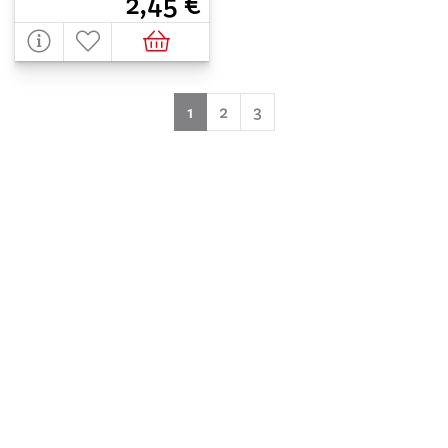
2,45 €
(aktuell)
1
2
3