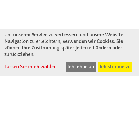
Um unseren Service zu verbessern und unsere Website
Navigation zu erleichtern, verwenden wir Cookies. Sie
können Ihre Zustimmung später jederzeit ändern oder
KONTAKT
zurückziehen.
Lassen Sie mich wählen
Ich lehne ab
Ich stimme zu
Winkler Schulbedarf GmbH
Mitterweg 16
D - 94060 Pocking
T: 08531 - 910 60
F: 08531 - 910 113
WhatsApp: 0176 - 12091060
Mo-Do: 07:30 -15:00
Fr: 07:30 - 14:30
Kein Ladengeschäft
verkauf@winklerschulbedarf.de