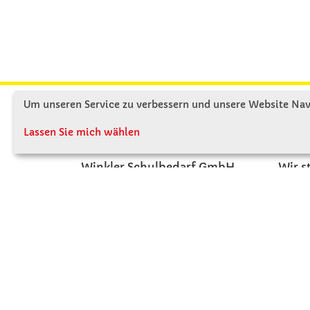
Um unseren Service zu verbessern und unsere Website Navi
KONTAKT
ÜBE
Lassen Sie mich wählen
Winkler Schulbedarf GmbH
Wir s
Mitterweg 16
Firme
D - 94060 Pocking
Firme
T: 08531 - 910 60
Jobs
F: 08531 - 910 113
Kont
WhatsApp: 0176 - 12091060
Mo-Do: 07:30 -15:00
Fr: 07:30 - 14:30
Kein Ladengeschäft