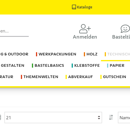
Kataloge
Anmelden
Bastelt
G & OUTDOOR
WERKPACKUNGEN
HOLZ
TECHNISC
S GESTALTEN
BASTELBASICS
KLEBSTOFFE
PAPIER
ERATUR
THEMENWELTEN
ABVERKAUF
GUTSCHEIN