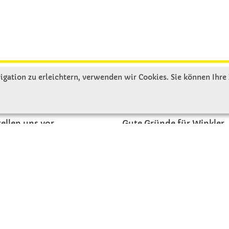
gation zu erleichtern, verwenden wir Cookies. Sie können Ihre
R UNS
SERVICE
tellen uns vor
Gute Gründe für Winkler
nbesichtigung
Basteltipps
ngeschichte
Kataloge und Magazine
Bestellformular
akt
Schulstart - Einkaufsliste