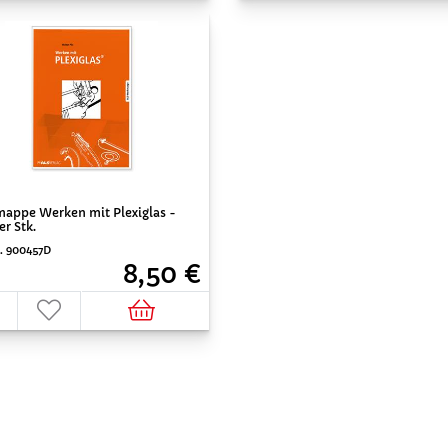
appe Werken mit Plexiglas -
er Stk.
r. 900457D
8,50 €