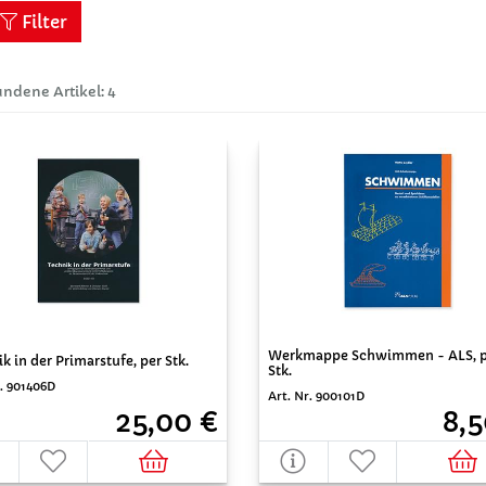
Filter
ndene Artikel: 4
Werkmappe Schwimmen - ALS, p
k in der Primarstufe, per Stk.
Stk.
r. 901406D
Art. Nr. 900101D
25,00 €
8,5