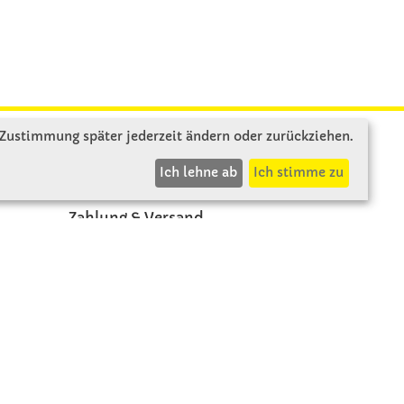
 Zustimmung später jederzeit ändern oder zurückziehen.
INFOS
Ich lehne ab
Ich stimme zu
Zahlung & Versand
AGB
Rücksendung
Widerruf
Vertrag widerrufen
Impressum
Datenschutz