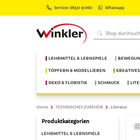
Service: 08531 91060
Whatsapp
LEHRMITTEL & LERNSPIELE
BEWEGUN
TÖPFERN & MODELLIEREN
KREATIVE
DEKO & FLORISTIK
SCHMUCK
LIT
Home
TECHNISCHES ZUBEHÖR
Literatur
Produktkategorien
LEHRMITTEL & LERNSPIELE