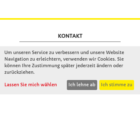
KONTAKT
Um unseren Service zu verbessern und unsere Website
Winkler Schulbedarf GmbH
Navigation zu erleichtern, verwenden wir Cookies. Sie
Mitterweg 16
können Ihre Zustimmung später jederzeit ändern oder
D - 94060 Pocking
zurückziehen.
T: 08531 - 910 60
F: 08531 - 910 113
Lassen Sie mich wählen
Ich lehne ab
Ich stimme zu
WhatsApp: 0176 - 12091060
Mo-Do: 07:30 -15:00
Fr: 07:30 - 14:30
Kein Ladengeschäft
verkauf@winklerschulbedarf.de
ÜBER UNS