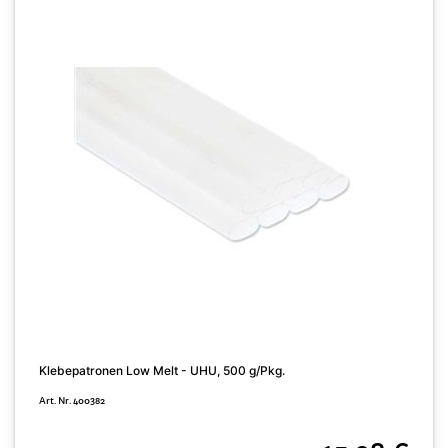
Klebepatronen Low Melt - UHU, 500 g/Pkg.
S
Art. Nr. 400382
A