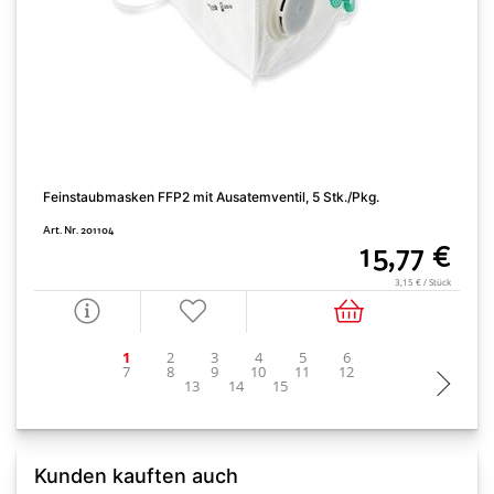
Feinstaubmasken FFP2 mit Ausatemventil, 5 Stk./Pkg.
L
Art. Nr. 201104
A
15,77 €
3,15 € / Stück
Kunden kauften auch