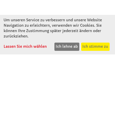
Um unseren Service zu verbessern und unsere Website
Navigation zu erleichtern, verwenden wir Cookies. Sie
können Ihre Zustimmung später jederzeit ändern oder
KONTAKT
zurückziehen.
Lassen Sie mich wählen
Ich lehne ab
Ich stimme zu
Winkler Schulbedarf GmbH
Mitterweg 16
D - 94060 Pocking
T: 08531 - 910 60
F: 08531 - 910 113
WhatsApp: 0176 - 12091060
Mo-Do: 07:30 -15:00
Fr: 07:30 - 14:30
Kein Ladengeschäft
verkauf@winklerschulbedarf.de