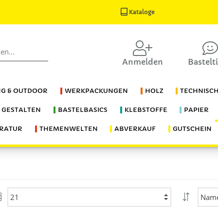
Kataloge
Anmelden
Bastelt
G & OUTDOOR
WERKPACKUNGEN
HOLZ
TECHNISC
S GESTALTEN
BASTELBASICS
KLEBSTOFFE
PAPIER
ERATUR
THEMENWELTEN
ABVERKAUF
GUTSCHEIN