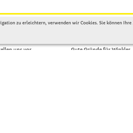
gation zu erleichtern, verwenden wir Cookies. Sie können Ihre
R UNS
SERVICE
tellen uns vor
Gute Gründe für Winkler
nbesichtigung
Basteltipps
ngeschichte
Kataloge und Magazine
Bestellformular
akt
Schulstart - Einkaufsliste