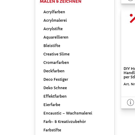
MALEN & ZEICHNEN
Acrylfarben
Acrylmalerei
Acrylstifte
Aquarellieren
Bleistifte
Creative Slime
Cromarfarben
DIY H
Deckfarben
Handle
per S
Deco Festiger
Art. N
Deko Schnee
Effektfarben
Eierfarbe
Encaustic – Wachsmalerei
Farb- & Kreativzubehör
Farbstifte