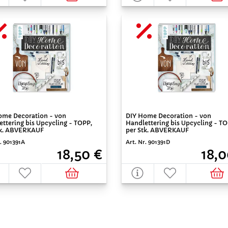
ome Decoration - von
DIY Home Decoration - von
ttering bis Upcycling - TOPP,
Handlettering bis Upcycling - TO
tk. ABVERKAUF
per Stk. ABVERKAUF
r. 901391A
Art. Nr. 901391D
18,50 €
18,0