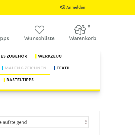
Anmelden
0
ipps
Wunschliste
Warenkorb
HES ZUBEHÖR
WERKZEUG
MALEN & ZEICHNEN
TEXTIL
BASTELTIPPS