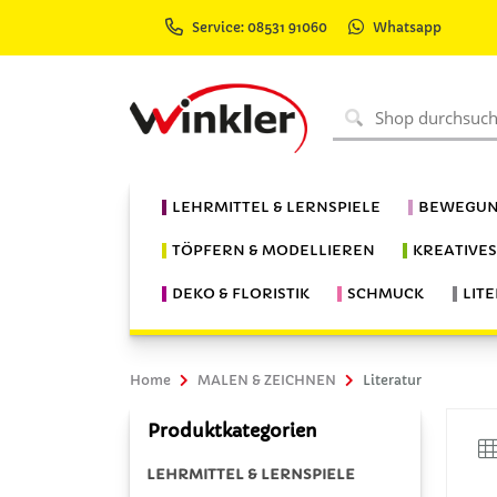
Service: 08531 91060
Whatsapp
LEHRMITTEL & LERNSPIELE
BEWEGUN
TÖPFERN & MODELLIEREN
KREATIVE
DEKO & FLORISTIK
SCHMUCK
LIT
Home
MALEN & ZEICHNEN
Literatur
Produktkategorien
LEHRMITTEL & LERNSPIELE