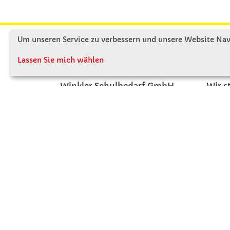
Um unseren Service zu verbessern und unsere Website Navi
KONTAKT
ÜBE
Lassen Sie mich wählen
Winkler Schulbedarf GmbH
Wir s
Mitterweg 16
Firme
D - 94060 Pocking
Firme
T: 08531 - 910 60
Jobs
F: 08531 - 910 113
Kont
WhatsApp: 0176 - 12091060
Mo-Do: 07:30 -15:00
Fr: 07:30 - 14:30
Kein Ladengeschäft
verkauf@winklerschulbedarf.de
ZAHLUNGSMÖGLICHKEITEN