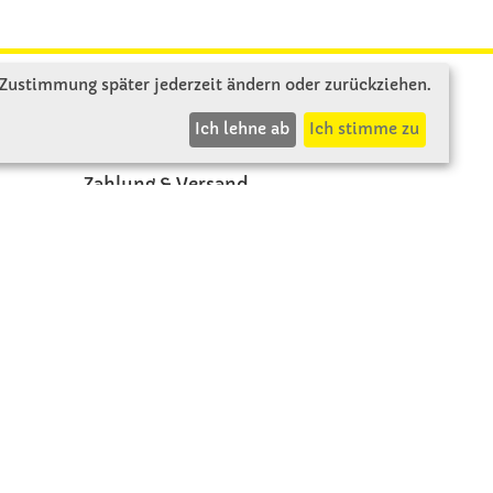
 Zustimmung später jederzeit ändern oder zurückziehen.
INFOS
Ich lehne ab
Ich stimme zu
Zahlung & Versand
AGB
Rücksendung
Widerruf
Vertrag widerrufen
Impressum
Datenschutz