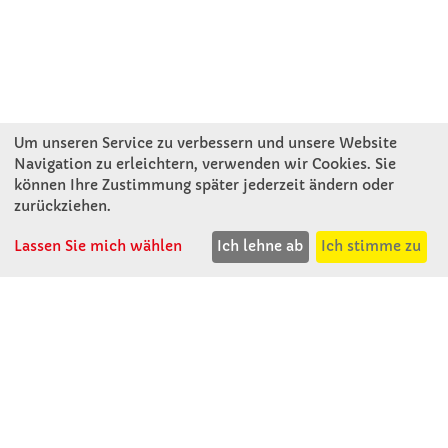
Um unseren Service zu verbessern und unsere Website
Navigation zu erleichtern, verwenden wir Cookies. Sie
können Ihre Zustimmung später jederzeit ändern oder
KONTAKT
zurückziehen.
Lassen Sie mich wählen
Ich lehne ab
Ich stimme zu
Winkler Schulbedarf GmbH
Mitterweg 16
D - 94060 Pocking
T: 08531 - 910 60
F: 08531 - 910 113
WhatsApp: 0176 - 12091060
Mo-Do: 07:30 -15:00
Fr: 07:30 - 14:30