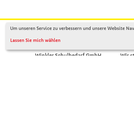
Um unseren Service zu verbessern und unsere Website Navi
KONTAKT
ÜBE
Lassen Sie mich wählen
Winkler Schulbedarf GmbH
Wir s
Mitterweg 16
Firme
D - 94060 Pocking
Firme
T: 08531 - 910 60
Jobs
F: 08531 - 910 113
Kont
WhatsApp: 0176 - 12091060
Mo-Do: 07:30 -15:00
Fr: 07:30 - 14:30
Kein Ladengeschäft
verkauf@winklerschulbedarf.de
ZAHLUNGSMÖGLICHKEITEN