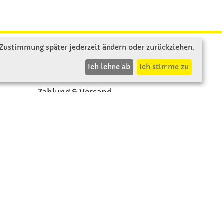
 Zustimmung später jederzeit ändern oder zurückziehen.
INFOS
Ich lehne ab
Ich stimme zu
Zahlung & Versand
AGB
Rücksendung
Widerruf
Vertrag widerrufen
Impressum
Datenschutz