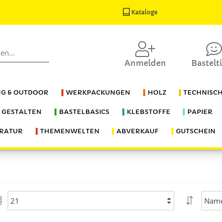
Kataloge
Anmelden
Bastelt
G & OUTDOOR
WERKPACKUNGEN
HOLZ
TECHNISC
S GESTALTEN
BASTELBASICS
KLEBSTOFFE
PAPIER
ERATUR
THEMENWELTEN
ABVERKAUF
GUTSCHEIN