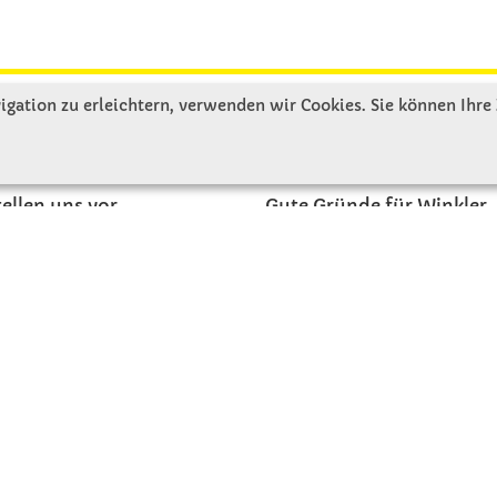
gation zu erleichtern, verwenden wir Cookies. Sie können Ihre
R UNS
SERVICE
tellen uns vor
Gute Gründe für Winkler
nbesichtigung
Basteltipps
ngeschichte
Kataloge und Magazine
Bestellformular
akt
Schulstart - Einkaufsliste