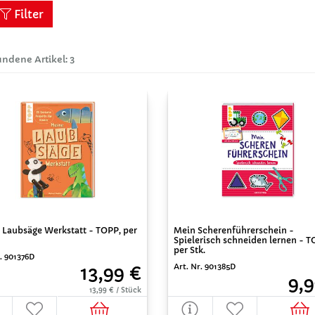
Filter
ndene Artikel: 3
 Laubsäge Werkstatt - TOPP, per
Mein Scherenführerschein -
Spielerisch schneiden lernen - T
per Stk.
r. 901376D
Art. Nr. 901385D
13,99 €
9,9
13,99 € / Stück