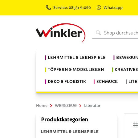
Service: 08531 91060
Whatsapp
LEHRMITTEL & LERNSPIELE
BEWEGUN
TÖPFERN & MODELLIEREN
KREATIVE
DEKO & FLORISTIK
SCHMUCK
LIT
Home
WERKZEUG
Literatur
Produktkategorien
LEHRMITTEL & LERNSPIELE