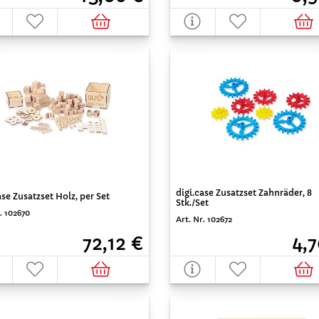
digi.case Zusatzset Zahnräder, 8
ase Zusatzset Holz, per Set
Stk./Set
. 102670
Art. Nr. 102672
72,12 €
4,7