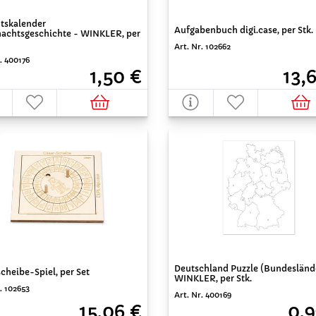
tskalender
Aufgabenbuch digi.case, per Stk.
achtsgeschichte - WINKLER, per
Art. Nr. 102662
. 400176
13,
1,50 €
Deutschland Puzzle (Bundesländ
cheibe-Spiel, per Set
WINKLER, per Stk.
. 102653
Art. Nr. 400169
15,06 €
0,9