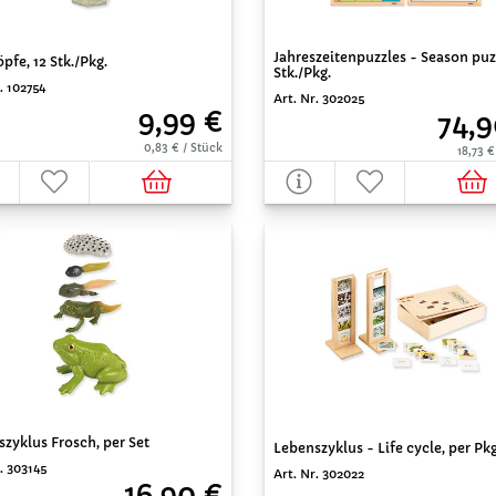
Jahreszeitenpuzzles - Season puzz
pfe, 12 Stk./Pkg.
Stk./Pkg.
. 102754
Art. Nr. 302025
9,99 €
74,9
0,83 € / Stück
18,73 €
zyklus Frosch, per Set
Lebenszyklus - Life cycle, per Pkg
. 303145
Art. Nr. 302022
16,90 €