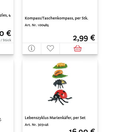
les, 4
Kompass/Taschenkompass, per Stk.
Art. Nr. 100485
0 €
2,99 €
 / Stück
Lebenszyklus Marienkäfer, per Set
.
Art. Nr. 303146
16,90 €