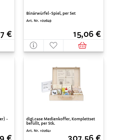
Binärwürfel-Spiel, per Set
Art. Nr. 102649
67 €
15,06 €
er) -
digi.case Medienkoffer, Komplettset
befüllt, per Stk.
Art. Nr. 102641
9 €
307,56 €