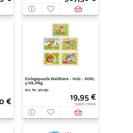
Einlegepuzzle Waldtiere - Holz - GOKI,
5 Stk./Pkg.
Art. Nr. 301792
19,95 €
0 €
3,99 € / Stück