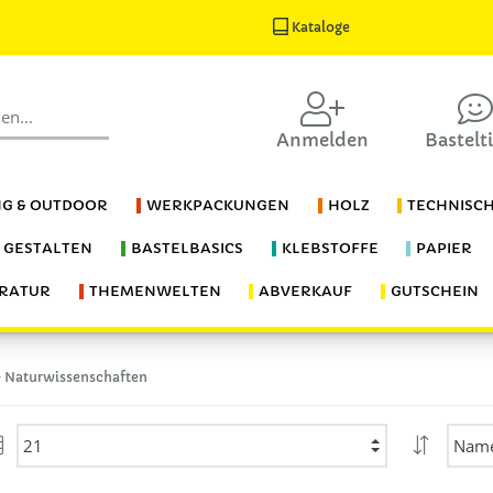
Kataloge
Anmelden
Bastelt
G & OUTDOOR
WERKPACKUNGEN
HOLZ
TECHNISC
S GESTALTEN
BASTELBASICS
KLEBSTOFFE
PAPIER
ERATUR
THEMENWELTEN
ABVERKAUF
GUTSCHEIN
 Naturwissenschaften