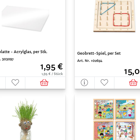
platte - Acrylglas, per Stk.
Geobrett-Spiel, per Set
. 303097
Art. Nr. 102654
1,95 €
15,0
1,95 € / Stück