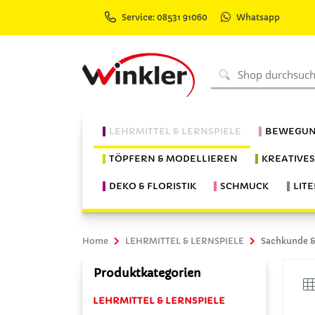
Service: 08531 91060
Whatsapp
LEHRMITTEL & LERNSPIELE
BEWEGUN
TÖPFERN & MODELLIEREN
KREATIVE
DEKO & FLORISTIK
SCHMUCK
LIT
Home
LEHRMITTEL & LERNSPIELE
Sachkunde &
Produktkategorien
LEHRMITTEL & LERNSPIELE