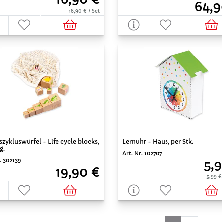
64,9
16,90 € / Set
Lernuhr - Haus, per Stk.
zykluswürfel - Life cycle blocks,
g.
Art. Nr. 102707
. 302139
5,9
19,90 €
5,99 €