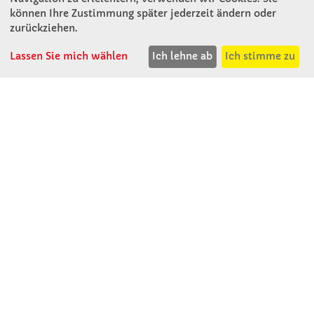
können Ihre Zustimmung später jederzeit ändern oder
KONTAKT
zurückziehen.
Lassen Sie mich wählen
Ich lehne ab
Ich stimme zu
Winkler Schulbedarf GmbH
Mitterweg 16
D - 94060 Pocking
T: 08531 - 910 60
F: 08531 - 910 113
WhatsApp: 0176 - 12091060
Mo-Do: 07:30 -15:00
Fr: 07:30 - 14:30
Kein Ladengeschäft
verkauf@winklerschulbedarf.de
ÜBER UNS
Wir stellen uns vor
Firmenbesichtigung