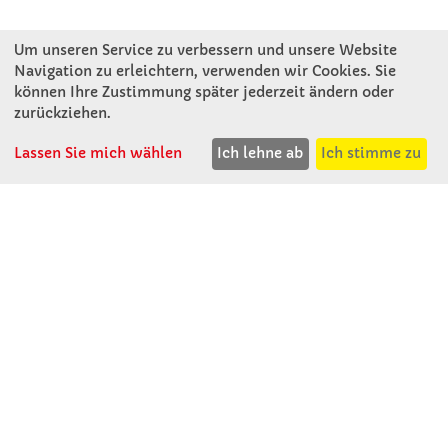
Um unseren Service zu verbessern und unsere Website
Navigation zu erleichtern, verwenden wir Cookies. Sie
können Ihre Zustimmung später jederzeit ändern oder
KONTAKT
zurückziehen.
Lassen Sie mich wählen
Ich lehne ab
Ich stimme zu
Winkler Schulbedarf GmbH
Mitterweg 16
D - 94060 Pocking
T: 08531 - 910 60
F: 08531 - 910 113
WhatsApp: 0176 - 12091060
Mo-Do: 07:30 -15:00
Fr: 07:30 - 14:30
Kein Ladengeschäft
verkauf@winklerschulbedarf.de
ÜBER UNS