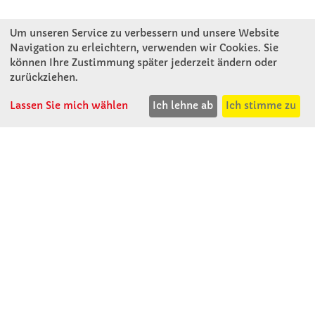
Um unseren Service zu verbessern und unsere Website
Navigation zu erleichtern, verwenden wir Cookies. Sie
können Ihre Zustimmung später jederzeit ändern oder
KONTAKT
zurückziehen.
Lassen Sie mich wählen
Ich lehne ab
Ich stimme zu
Winkler Schulbedarf GmbH
Mitterweg 16
D - 94060 Pocking
T: 08531 - 910 60
F: 08531 - 910 113
WhatsApp: 0176 - 12091060
Mo-Do: 07:30 -15:00
Fr: 07:30 - 14:30
Kein Ladengeschäft
verkauf@winklerschulbedarf.de
ÜBER UNS