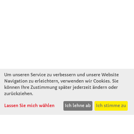
Um unseren Service zu verbessern und unsere Website
Navigation zu erleichtern, verwenden wir Cookies. Sie
können Ihre Zustimmung später jederzeit ändern oder
KONTAKT
zurückziehen.
Lassen Sie mich wählen
Ich lehne ab
Ich stimme zu
Winkler Schulbedarf GmbH
Mitterweg 16
D - 94060 Pocking
T: 08531 - 910 60