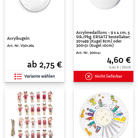
Acrylmedaillons - 9 x 4 cm, 5
Stk./Pkg. ERSATZ bestellabar:
Acrylkugeln
301499 (Kugel 8cm) oder
300131 (Kugel 10cm)
Art. Nr. V301264
Art. Nr. 300141
4,60 €
ab 2,75 €
0,92 € / Stück
Variante wählen
Nicht lieferbar