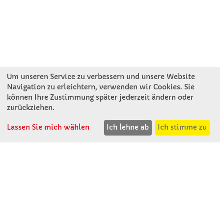
Um unseren Service zu verbessern und unsere Website
Navigation zu erleichtern, verwenden wir Cookies. Sie
können Ihre Zustimmung später jederzeit ändern oder
KONTAKT
zurückziehen.
Lassen Sie mich wählen
Ich lehne ab
Ich stimme zu
Winkler Schulbedarf GmbH
Mitterweg 16
D - 94060 Pocking
T: 08531 - 910 60
F: 08531 - 910 113
WhatsApp: 0176 - 12091060
Mo-Do: 07:30 -15:00
Fr: 07:30 - 14:30