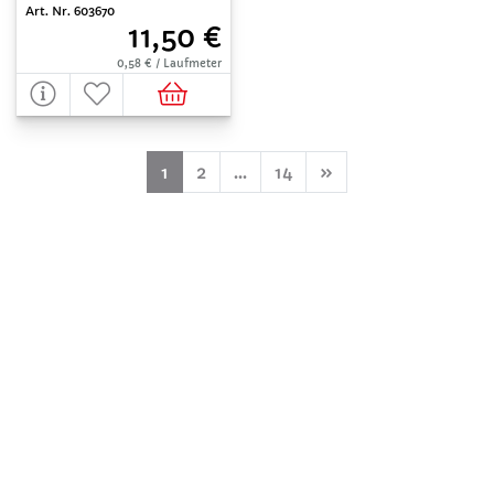
Art. Nr. 603670
11,50 €
0,58 € / Laufmeter
(aktuell)
1
2
...
14
»