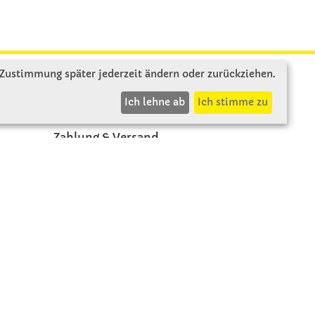
 Zustimmung später jederzeit ändern oder zurückziehen.
INFOS
Ich lehne ab
Ich stimme zu
Zahlung & Versand
AGB
Rücksendung
Widerruf
Vertrag widerrufen
Impressum
Datenschutz