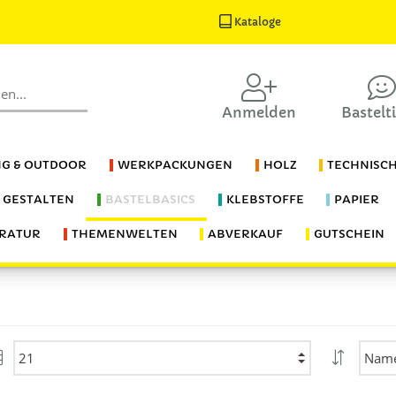
Kataloge
Anmelden
Bastelt
G & OUTDOOR
WERKPACKUNGEN
HOLZ
TECHNISC
S GESTALTEN
BASTELBASICS
KLEBSTOFFE
PAPIER
ERATUR
THEMENWELTEN
ABVERKAUF
GUTSCHEIN