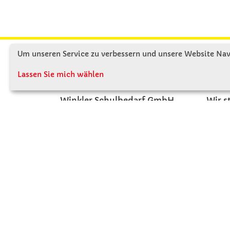
Um unseren Service zu verbessern und unsere Website Navi
KONTAKT
ÜBE
Lassen Sie mich wählen
Winkler Schulbedarf GmbH
Wir s
Mitterweg 16
Firme
D - 94060 Pocking
Firme
T: 08531 - 910 60
Jobs
F: 08531 - 910 113
Kont
WhatsApp: 0176 - 12091060
Mo-Do: 07:30 -15:00
Fr: 07:30 - 14:30
Kein Ladengeschäft
verkauf@winklerschulbedarf.de