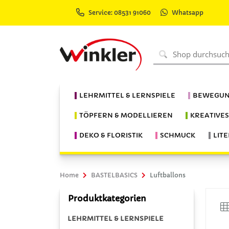
Service: 08531 91060
Whatsapp
LEHRMITTEL & LERNSPIELE
BEWEGUN
TÖPFERN & MODELLIEREN
KREATIVE
DEKO & FLORISTIK
SCHMUCK
LIT
Home
BASTELBASICS
Luftballons
Produktkategorien
LEHRMITTEL & LERNSPIELE