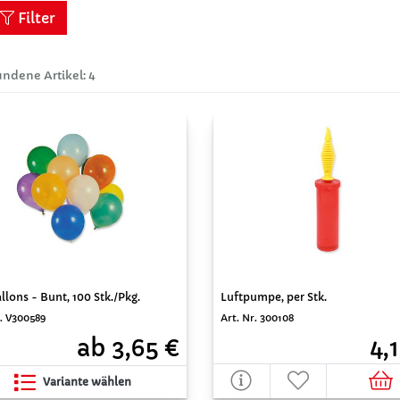
Filter
ndene Artikel: 4
llons - Bunt, 100 Stk./Pkg.
Luftpumpe, per Stk.
r. V300589
Art. Nr. 300108
ab 3,65 €
4,
Variante wählen