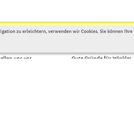
gation zu erleichtern, verwenden wir Cookies. Sie können Ihre
R UNS
SERVICE
tellen uns vor
Gute Gründe für Winkler
nbesichtigung
Basteltipps
ngeschichte
Kataloge und Magazine
Bestellformular
akt
Schulstart - Einkaufsliste