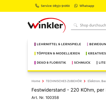
Service: 08531 91060
Whatsapp
LEHRMITTEL & LERNSPIELE
BEWEGUN
TÖPFERN & MODELLIEREN
KREATIVE
DEKO & FLORISTIK
SCHMUCK
LIT
Home
TECHNISCHES ZUBEHÖR
Elektron. Ba
Festwiderstand - 220 KOhm, per 
Art. Nr. 100358