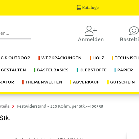
Kataloge
Anmelden
Bastelt
G & OUTDOOR
WERKPACKUNGEN
HOLZ
TECHNISC
S GESTALTEN
BASTELBASICS
KLEBSTOFFE
PAPIER
ERATUR
THEMENWELTEN
ABVERKAUF
GUTSCHEIN
uteile
Festwiderstand - 220 KOhm, per Stk.--100358
Stk.