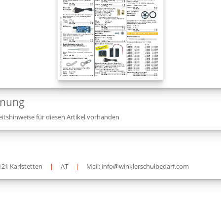
dnung
itshinweise für diesen Artikel vorhanden
121 Karlstetten
|
AT
|
Mail: info@winklerschulbedarf.com