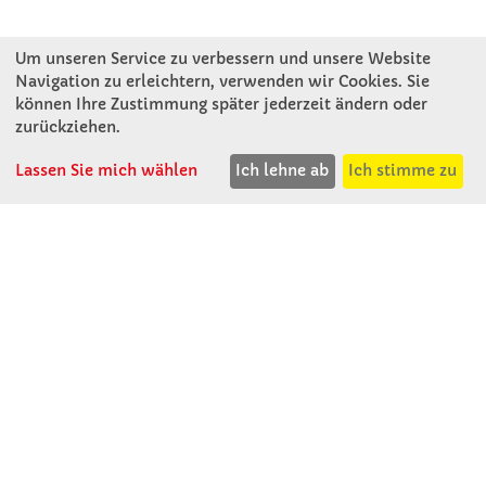
Um unseren Service zu verbessern und unsere Website
Navigation zu erleichtern, verwenden wir Cookies. Sie
können Ihre Zustimmung später jederzeit ändern oder
KONTAKT
zurückziehen.
Lassen Sie mich wählen
Ich lehne ab
Ich stimme zu
Winkler Schulbedarf GmbH
Mitterweg 16
D - 94060 Pocking
T: 08531 - 910 60
F: 08531 - 910 113
WhatsApp: 0176 - 12091060
Mo-Do: 07:30 -15:00
Fr: 07:30 - 14:30
Kein Ladengeschäft
verkauf@winklerschulbedarf.de
ÜBER UNS