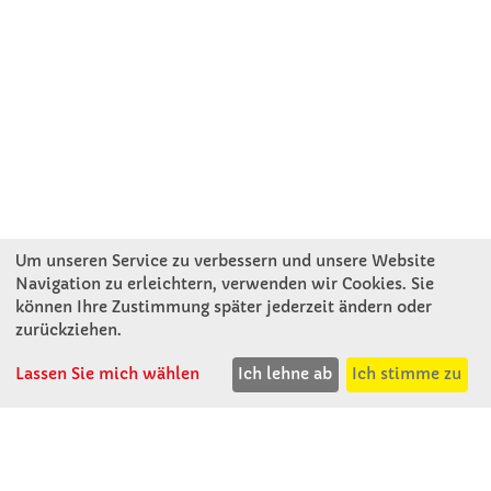
Um unseren Service zu verbessern und unsere Website
Navigation zu erleichtern, verwenden wir Cookies. Sie
können Ihre Zustimmung später jederzeit ändern oder
KONTAKT
zurückziehen.
Lassen Sie mich wählen
Ich lehne ab
Ich stimme zu
Winkler Schulbedarf GmbH
Mitterweg 16
D - 94060 Pocking
T: 08531 - 910 60