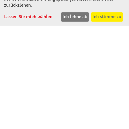
KONTAKT
zurückziehen.
Lassen Sie mich wählen
Ich lehne ab
Ich stimme zu
Winkler Schulbedarf GmbH
Mitterweg 16
D - 94060 Pocking
T: 08531 - 910 60
F: 08531 - 910 113
WhatsApp: 0176 - 12091060
Mo-Do: 07:30 -15:00
Fr: 07:30 - 14:30
Kein Ladengeschäft
verkauf@winklerschulbedarf.de
ÜBER UNS
Wir stellen uns vor
Firmenbesichtigung
Firmengeschichte