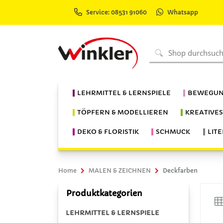
Service: 08531 91060
Whatsapp
LEHRMITTEL & LERNSPIELE
BEWEGUN
TÖPFERN & MODELLIEREN
KREATIVE
DEKO & FLORISTIK
SCHMUCK
LIT
Home
MALEN & ZEICHNEN
Deckfarben
Produktkategorien
LEHRMITTEL & LERNSPIELE