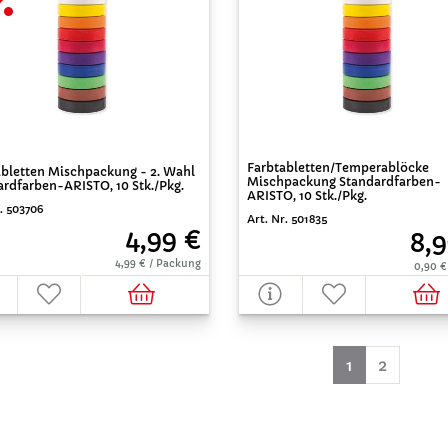
Farbtabletten/Temperablöcke
abletten Mischpackung - 2. Wahl
Mischpackung Standardfarben-
ardfarben-ARISTO, 10 Stk./Pkg.
ARISTO, 10 Stk./Pkg.
. 503706
Art. Nr. 501835
4,99 €
8,9
4,99 € / Packung
0,90 €
(aktuell)
1
2