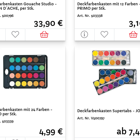
arbenkasten Gouache Studio -
Deckfarbenkasten mit 12 Farben 
 D´ACHE, per Stk.
PRIMO per Stk.
. 500796
Art. Nr. 503338
33,90 €
3,
arbenkasten mit 24 Farben -
Deckfarbenkasten Supertabs - J
 per Stk.
Art. Nr. V500797
. 503339
4,99 €
ab 7,