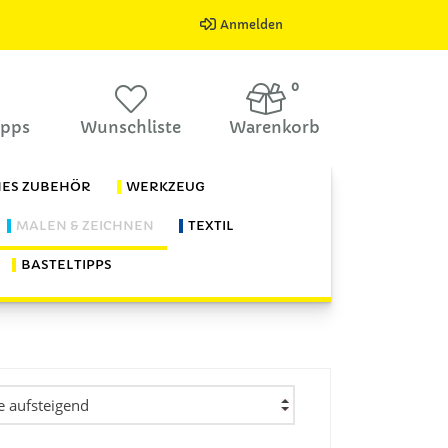
Anmelden
0
ipps
Wunschliste
Warenkorb
HES ZUBEHÖR
WERKZEUG
MALEN & ZEICHNEN
TEXTIL
BASTELTIPPS