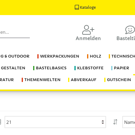
Kataloge
Anmelden
Bastelt
G & OUTDOOR
WERKPACKUNGEN
HOLZ
TECHNISC
S GESTALTEN
BASTELBASICS
KLEBSTOFFE
PAPIER
ERATUR
THEMENWELTEN
ABVERKAUF
GUTSCHEIN