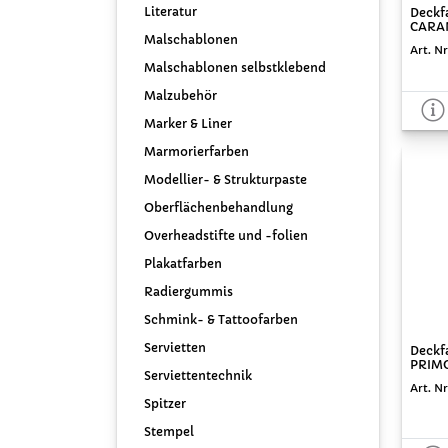
Literatur
Deckf
CARAN
Malschablonen
Art. Nr
Malschablonen selbstklebend
Malzubehör
Marker & Liner
Marmorierfarben
Modellier- & Strukturpaste
Oberflächenbehandlung
Overheadstifte und -folien
Plakatfarben
Radiergummis
Schmink- & Tattoofarben
Servietten
Deckf
PRIMO
Serviettentechnik
Art. Nr
Spitzer
Stempel