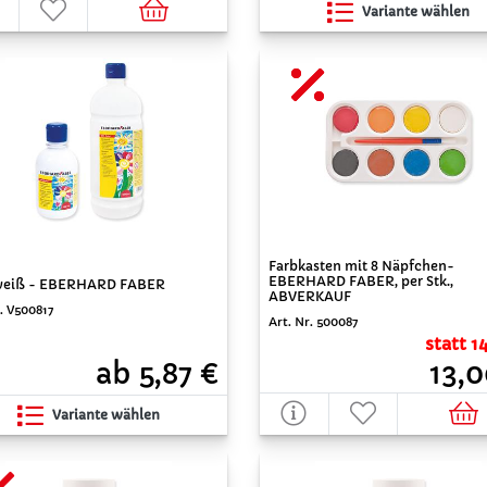
Variante wählen
Farbkasten mit 8 Näpfchen-
EBERHARD FABER, per Stk.,
eiß - EBERHARD FABER
ABVERKAUF
r. V500817
Art. Nr. 500087
statt 1
ab 5,87 €
13,0
Variante wählen