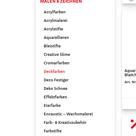
MALEN & ZEICHNEN
Acrylfarben
Acrylmalerei
Acrylstifte
Aquarellieren
Bleistifte
Creative Slime
Cromarfarben
Aquare
Deckfarben
Blatt
Deco Festiger
Art. N
Deko Schnee
Effektfarben
Eierfarbe
Encaustic – Wachsmalerei
Farb- & Kreativzubehör
Farbstifte