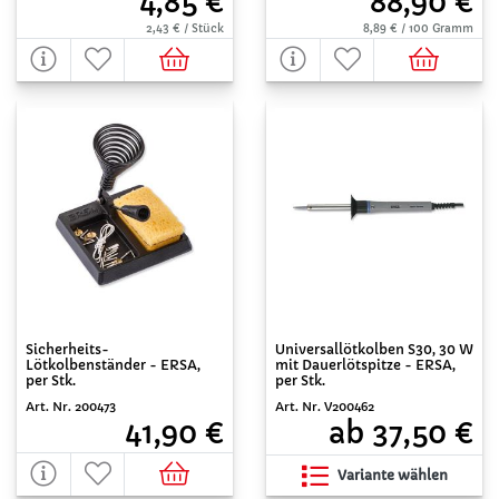
4,85 €
88,90 €
2,43 € / Stück
8,89 € / 100 Gramm
Sicherheits-
Universallötkolben S30, 30 W
Lötkolbenständer - ERSA,
mit Dauerlötspitze - ERSA,
per Stk.
per Stk.
Art. Nr. 200473
Art. Nr. V200462
41,90 €
ab 37,50 €
Variante wählen