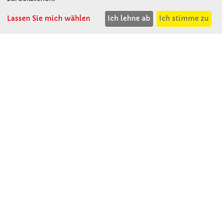
Lassen Sie mich wählen
Ich lehne ab
Ich stimme zu
Winkler Schulbedarf GmbH
Mitterweg 16
D - 94060 Pocking
T: 08531 - 910 60
F: 08531 - 910 113
WhatsApp: 0176 - 12091060
Mo-Do: 07:30 -15:00
Fr: 07:30 - 14:30
Kein Ladengeschäft
verkauf@winklerschulbedarf.de
ÜBER UNS
Wir stellen uns vor
Firmenbesichtigung
Firmengeschichte