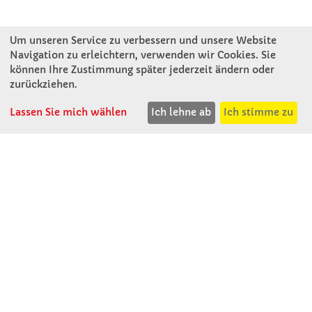
Um unseren Service zu verbessern und unsere Website
Navigation zu erleichtern, verwenden wir Cookies. Sie
können Ihre Zustimmung später jederzeit ändern oder
KONTAKT
zurückziehen.
Lassen Sie mich wählen
Ich lehne ab
Ich stimme zu
Winkler Schulbedarf GmbH
Mitterweg 16
D - 94060 Pocking
T: 08531 - 910 60
F: 08531 - 910 113
WhatsApp: 0176 - 12091060
Mo-Do: 07:30 -15:00
Fr: 07:30 - 14:30
Kein Ladengeschäft
verkauf@winklerschulbedarf.de
ÜBER UNS