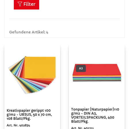
Filter
Gefundene Artikel: 4
Tonpapier (Naturpapier)110
Kreativpapier gerippt 100
g/m2 - DIN A3,
g/m2 - URSUS, 50 x 70 cm,
VORTEILSPACKUNG, 400
108 Blatt/Pkg.
Blatt/Pkg.
Art. Nr. 402834
Art. Nr. 402721