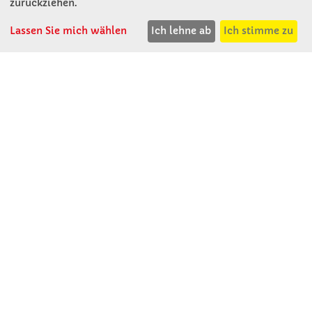
zurückziehen.
Lassen Sie mich wählen
Ich lehne ab
Ich stimme zu
Winkler Schulbedarf GmbH
Mitterweg 16
D - 94060 Pocking
T: 08531 - 910 60
F: 08531 - 910 113
WhatsApp: 0176 - 12091060
Mo-Do: 07:30 -15:00
Fr: 07:30 - 14:30
Kein Ladengeschäft
verkauf@winklerschulbedarf.de
ÜBER UNS
Wir stellen uns vor
Firmenbesichtigung
Firmengeschichte