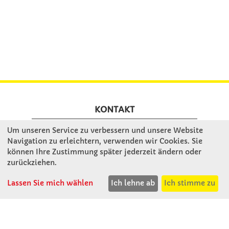
KONTAKT
Um unseren Service zu verbessern und unsere Website
Winkler Schulbedarf GmbH
Navigation zu erleichtern, verwenden wir Cookies. Sie
können Ihre Zustimmung später jederzeit ändern oder
Mitterweg 16
zurückziehen.
D - 94060 Pocking
T: 08531 - 910 60
Lassen Sie mich wählen
Ich lehne ab
Ich stimme zu
F: 08531 - 910 113
WhatsApp: 0176 - 12091060
Mo-Do: 07:30 -15:00
Fr: 07:30 - 14:30