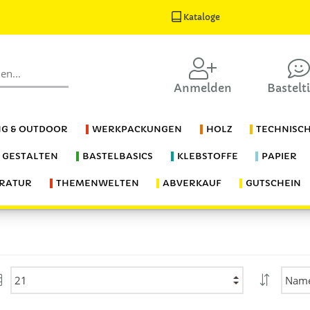
Kataloge
Anmelden
Bastelt
G & OUTDOOR
WERKPACKUNGEN
HOLZ
TECHNISC
S GESTALTEN
BASTELBASICS
KLEBSTOFFE
PAPIER
ERATUR
THEMENWELTEN
ABVERKAUF
GUTSCHEIN