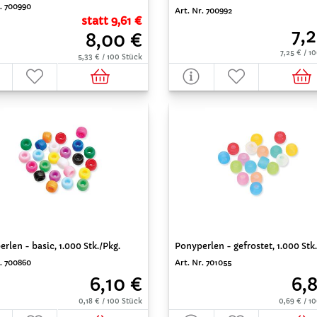
r. 700990
Art. Nr. 700992
statt 9,61 €
7,
8,00 €
7,25 € / 1
5,33 € / 100 Stück
rlen - basic, 1.000 Stk./Pkg.
Ponyperlen - gefrostet, 1.000 Stk
r. 700860
Art. Nr. 701055
6,10 €
6,
0,18 € / 100 Stück
0,69 € / 1