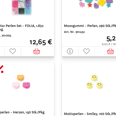
Moosgummi - Perlen, 290 Stk./Pk
isc Perlen Set - FOLIA, 1.832
kg.
Art. Nr. 301432
. 701004
5,2
12,65 €
0,02 € / 1
erlen - Herzen, 150 Stk./Pkg.
Motivperlen - Smiley, 100 Stk./Pk