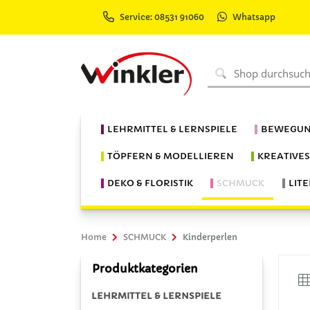
Service: 08531 91060
Whatsapp
LEHRMITTEL & LERNSPIELE
BEWEGUN
TÖPFERN & MODELLIEREN
KREATIVE
DEKO & FLORISTIK
SCHMUCK
LIT
Home
SCHMUCK
Kinderperlen
Produktkategorien
LEHRMITTEL & LERNSPIELE