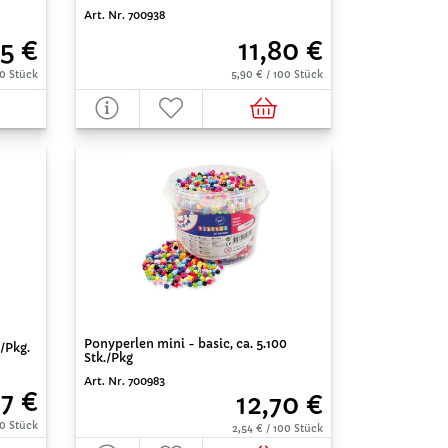
Art. Nr. 700938
25 €
11,80 €
00 Stück
5,90 € / 100 Stück
Ponyperlen mini - basic, ca. 5.100
./Pkg.
Stk./Pkg
Art. Nr. 700983
87 €
12,70 €
00 Stück
2,54 € / 100 Stück