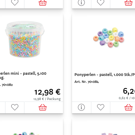
rlen mini - pastell, 5.100
Ponyperlen - pastell, 1.000 Stk./P
kg.
Art. Nr. 701084
. 701082
6,2
12,98 €
0,62 € / 1
12,98 € / Packung