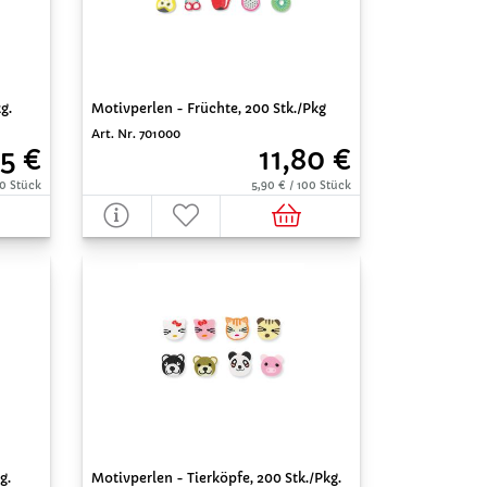
g.
Motivperlen - Früchte, 200 Stk./Pkg
Art. Nr. 701000
5 €
11,80 €
00 Stück
5,90 € / 100 Stück
g.
Motivperlen - Tierköpfe, 200 Stk./Pkg.