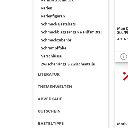
Paracord Schmuck
Perlen
Perlenfiguren
Schmuck Bastelsets
Mini D
Schmuckbiegezangen & Hilfsmittel
Stk./P
Art. Nr
Schmuckzubehör
Schrumpffolie
Verschlüsse
Zwischenringe & Zwischenteile
LITERATUR
THEMENWELTEN
ABVERKAUF
GUTSCHEIN
BASTELTIPPS
Motivp