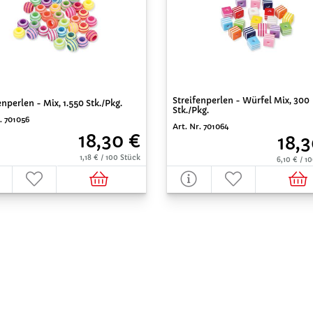
Streifenperlen - Würfel Mix, 300
enperlen - Mix, 1.550 Stk./Pkg.
Stk./Pkg.
. 701056
Art. Nr. 701064
18,30 €
18,3
1,18 € / 100 Stück
6,10 € / 1