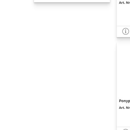
Art. N
Ponype
Art. N