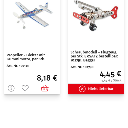
Schraubmodell - Flugzeug,
Propeller - Gleiter mit
per Stk. ERSATZ bestelllbar:
Gummimotor, per Stk.
102791, Bagger
Art. Nr. 102149
Art. Nr. 102790
4,45 €
8,18 €
4,45 € / Stück
Nicht lieferbar