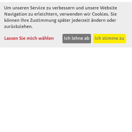
Um unseren Service zu verbessern und unsere Website
Navigation zu erleichtern, verwenden wir Cookies. Sie
können Ihre Zustimmung später jederzeit ändern oder
KONTAKT
zurückziehen.
Lassen Sie mich wählen
Ich lehne ab
Ich stimme zu
Winkler Schulbedarf GmbH
Mitterweg 16
D - 94060 Pocking
T: 08531 - 910 60
F: 08531 - 910 113
WhatsApp: 0176 - 12091060
Mo-Do: 07:30 -15:00
Fr: 07:30 - 14:30
Kein Ladengeschäft
verkauf@winklerschulbedarf.de
ÜBER UNS