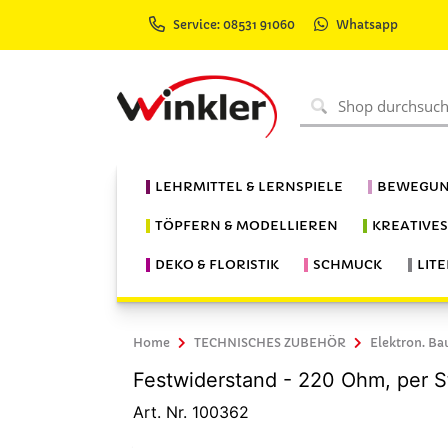
Service: 08531 91060
Whatsapp
LEHRMITTEL & LERNSPIELE
BEWEGUN
TÖPFERN & MODELLIEREN
KREATIVE
DEKO & FLORISTIK
SCHMUCK
LIT
Home
TECHNISCHES ZUBEHÖR
Elektron. Ba
Festwiderstand - 220 Ohm, per S
Art. Nr. 100362