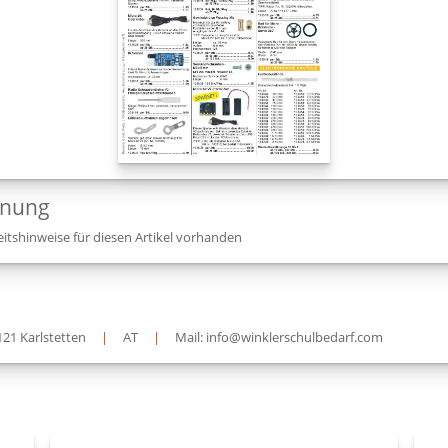
dnung
itshinweise für diesen Artikel vorhanden
121 Karlstetten
|
AT
|
Mail: info@winklerschulbedarf.com