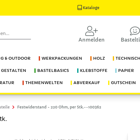
Kataloge
Anmelden
Bastelt
G & OUTDOOR
WERKPACKUNGEN
HOLZ
TECHNISC
S GESTALTEN
BASTELBASICS
KLEBSTOFFE
PAPIER
ERATUR
THEMENWELTEN
ABVERKAUF
GUTSCHEIN
uteile
Festwiderstand - 220 Ohm, per Stk.--100362
tk.