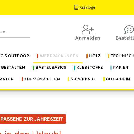
Kataloge
Anmelden
Bastelt
G & OUTDOOR
WERKPACKUNGEN
HOLZ
TECHNISC
S GESTALTEN
BASTELBASICS
KLEBSTOFFE
PAPIER
ERATUR
THEMENWELTEN
ABVERKAUF
GUTSCHEIN
PASSEND ZUR JAHRESZEIT