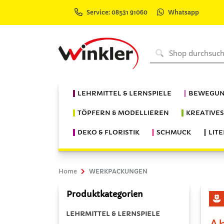
Service: 08531 91060
Whatsapp
LEHRMITTEL & LERNSPIELE
BEWEGUN
TÖPFERN & MODELLIEREN
KREATIVE
DEKO & FLORISTIK
SCHMUCK
LIT
Home
WERKPACKUNGEN
Produktkategorien
LEHRMITTEL & LERNSPIELE