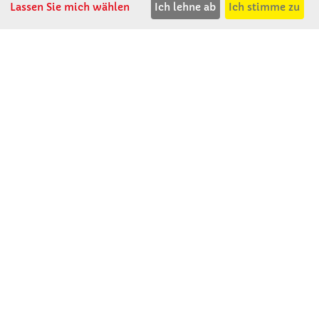
Lassen Sie mich wählen
Ich lehne ab
Ich stimme zu
Winkler Schulbedarf GmbH
Mitterweg 16
D - 94060 Pocking
T: 08531 - 910 60
F: 08531 - 910 113
WhatsApp: 0176 - 12091060
Mo-Do: 07:30 -15:00
Fr: 07:30 - 14:30
Kein Ladengeschäft
verkauf@winklerschulbedarf.de
ÜBER UNS
Wir stellen uns vor
Firmenbesichtigung
Firmengeschichte
Jobs