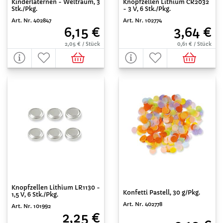
Kinderlaternen - Weltraum, 3
Knopfzellen Lithium CR2032
Stk./Pkg.
- 3 V, 6 Stk./Pkg.
Art. Nr. 402847
Art. Nr. 102774
6,15 €
3,64 €
2,05 € / Stück
0,61 € / Stück
Knopfzellen Lithium LR1130 -
Konfetti Pastell, 30 g/Pkg.
1,5 V, 6 Stk./Pkg.
Art. Nr. 402778
Art. Nr. 101992
2,25 €