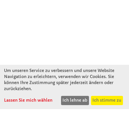
Um unseren Service zu verbessern und unsere Website
Navigation zu erleichtern, verwenden wir Cookies. Sie
können Ihre Zustimmung später jederzeit ändern oder
KONTAKT
zurückziehen.
Lassen Sie mich wählen
Ich lehne ab
Ich stimme zu
Winkler Schulbedarf GmbH
Mitterweg 16
D - 94060 Pocking
T: 08531 - 910 60