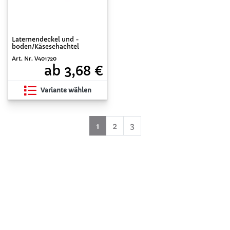
Laternendeckel und -
boden/Käseschachtel
Art. Nr. V401720
ab 3,68 €
Variante wählen
(aktuell)
1
2
3