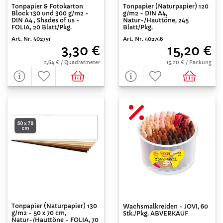
Tonpapier & Fotokarton
Tonpapier (Naturpapier) 120
Block 130 und 300 g/m2 -
g/m2 - DIN A4,
DIN A4 , Shades of us -
Natur-/Hauttöne, 245
FOLIA, 20 Blatt/Pkg.
Blatt/Pkg.
Art. Nr. 402751
Art. Nr. 402746
3,30 €
15,20 €
2,64 € / Quadratmeter
15,20 € / Packung
Tonpapier (Naturpapier) 130
Wachsmalkreiden - JOVI, 60
g/m2 - 50 x 70 cm,
Stk./Pkg. ABVERKAUF
Natur-/Hauttöne - FOLIA, 70