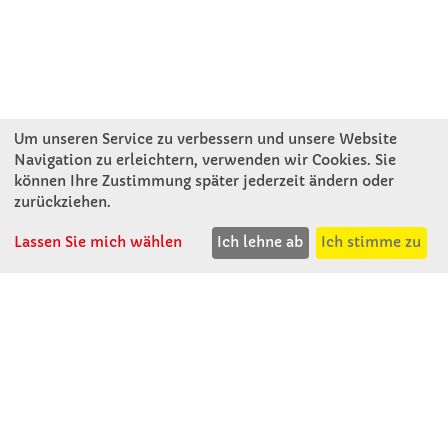
Um unseren Service zu verbessern und unsere Website
Navigation zu erleichtern, verwenden wir Cookies. Sie
können Ihre Zustimmung später jederzeit ändern oder
KONTAKT
zurückziehen.
Lassen Sie mich wählen
Ich lehne ab
Ich stimme zu
Winkler Schulbedarf GmbH
Mitterweg 16
D - 94060 Pocking
T: 08531 - 910 60
F: 08531 - 910 113
WhatsApp: 0176 - 12091060
Mo-Do: 07:30 -15:00
Fr: 07:30 - 14:30