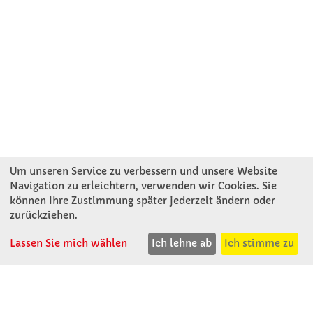
Um unseren Service zu verbessern und unsere Website
Navigation zu erleichtern, verwenden wir Cookies. Sie
können Ihre Zustimmung später jederzeit ändern oder
KONTAKT
zurückziehen.
Lassen Sie mich wählen
Ich lehne ab
Ich stimme zu
Winkler Schulbedarf GmbH
Mitterweg 16
D - 94060 Pocking
T: 08531 - 910 60