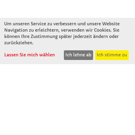
Um unseren Service zu verbessern und unsere Website
Navigation zu erleichtern, verwenden wir Cookies. Sie
können Ihre Zustimmung später jederzeit ändern oder
KONTAKT
zurückziehen.
Lassen Sie mich wählen
Ich lehne ab
Ich stimme zu
Winkler Schulbedarf GmbH
Mitterweg 16
D - 94060 Pocking
T: 08531 - 910 60
F: 08531 - 910 113
WhatsApp: 0176 - 12091060
Mo-Do: 07:30 -15:00
Fr: 07:30 - 14:30
Kein Ladengeschäft
verkauf@winklerschulbedarf.de