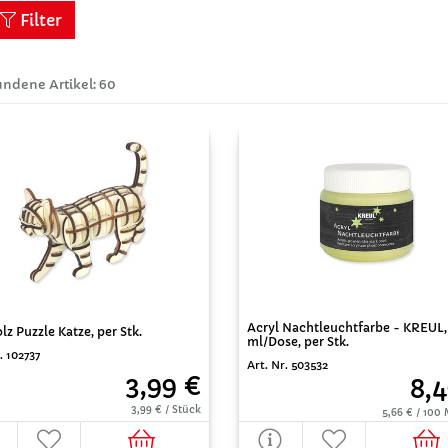
Filter
ndene Artikel: 60
Acryl Nachtleuchtfarbe - KREUL,
z Puzzle Katze, per Stk.
ml/Dose, per Stk.
. 102737
Art. Nr. 503532
3,99 €
8,4
3,99 € / Stück
5,66 € / 100 M