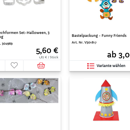
echformen Set-Halloween, 3
Bastelpackung - Funny Friends
kg
Art. Nr. V301817
. 302969
5,60 €
ab 3,0
1,87 € / Stück
Variante wählen