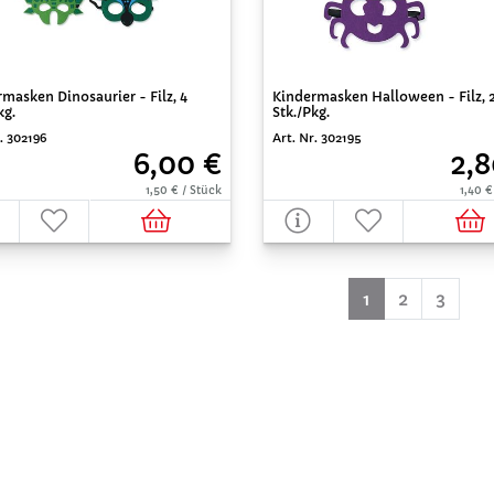
masken Dinosaurier - Filz, 4
Kindermasken Halloween - Filz, 
kg.
Stk./Pkg.
. 302196
Art. Nr. 302195
6,00 €
2,8
1,50 € / Stück
1,40 €
(aktuell)
1
2
3