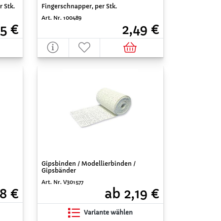
r Stk.
Fingerschnapper, per Stk.
Art. Nr. 100489
95 €
2,49 €
Gipsbinden / Modellierbinden /
Gipsbänder
Art. Nr. V301577
8 €
ab 2,19 €
Variante wählen