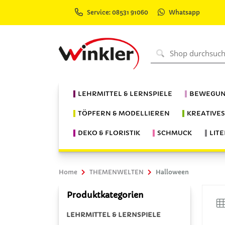
Service: 08531 91060
Whatsapp
LEHRMITTEL & LERNSPIELE
BEWEGUN
TÖPFERN & MODELLIEREN
KREATIVE
DEKO & FLORISTIK
SCHMUCK
LIT
Home
THEMENWELTEN
Halloween
Produktkategorien
LEHRMITTEL & LERNSPIELE