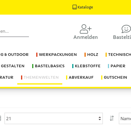
Kataloge
Anmelden
Bastelt
G & OUTDOOR
WERKPACKUNGEN
HOLZ
TECHNISC
S GESTALTEN
BASTELBASICS
KLEBSTOFFE
PAPIER
ERATUR
THEMENWELTEN
ABVERKAUF
GUTSCHEIN