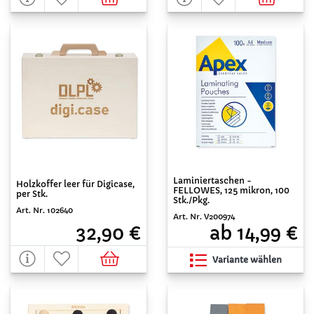
Laminiertaschen -
Holzkoffer leer für Digicase,
FELLOWES, 125 mikron, 100
per Stk.
Stk./Pkg.
Art. Nr. 102640
Art. Nr. V200974
32,90 €
ab 14,99 €
Variante wählen