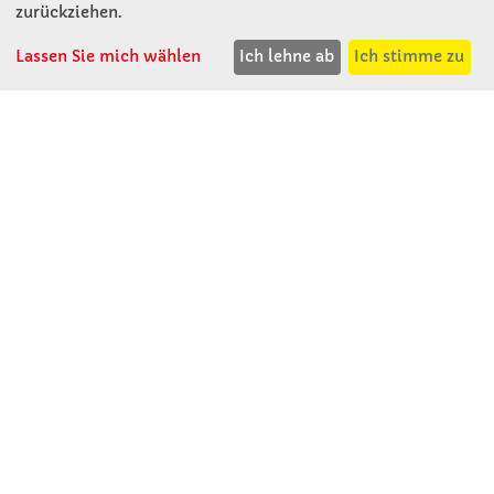
KONTAKT
zurückziehen.
Lassen Sie mich wählen
Ich lehne ab
Ich stimme zu
Winkler Schulbedarf GmbH
Mitterweg 16
D - 94060 Pocking
T: 08531 - 910 60
F: 08531 - 910 113
WhatsApp: 0176 - 12091060
Mo-Do: 07:30 -15:00
Fr: 07:30 - 14:30
Kein Ladengeschäft
verkauf@winklerschulbedarf.de
ÜBER UNS
Wir stellen uns vor
Firmenbesichtigung
Firmengeschichte