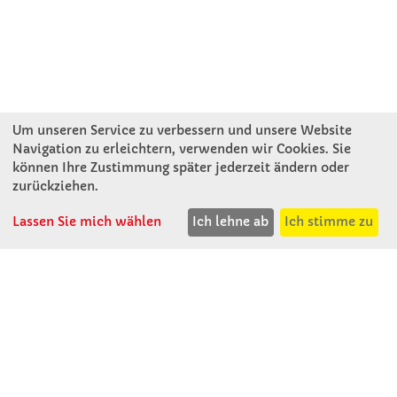
Um unseren Service zu verbessern und unsere Website
Navigation zu erleichtern, verwenden wir Cookies. Sie
können Ihre Zustimmung später jederzeit ändern oder
KONTAKT
zurückziehen.
Lassen Sie mich wählen
Ich lehne ab
Ich stimme zu
Winkler Schulbedarf GmbH
Mitterweg 16
D - 94060 Pocking
T: 08531 - 910 60
F: 08531 - 910 113
WhatsApp: 0176 - 12091060
Mo-Do: 07:30 -15:00
Fr: 07:30 - 14:30