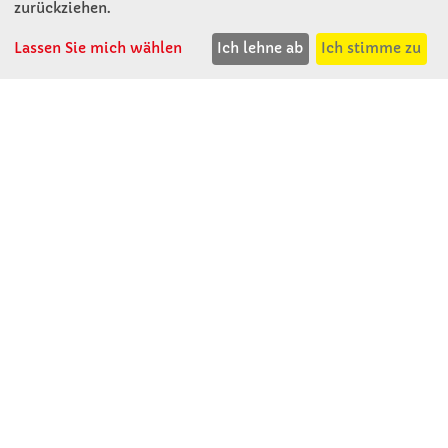
KONTAKT
zurückziehen.
Lassen Sie mich wählen
Ich lehne ab
Ich stimme zu
Winkler Schulbedarf GmbH
Mitterweg 16
D - 94060 Pocking
T: 08531 - 910 60
F: 08531 - 910 113
WhatsApp: 0176 - 12091060
Mo-Do: 07:30 -15:00
Fr: 07:30 - 14:30
Kein Ladengeschäft
verkauf@winklerschulbedarf.de
ÜBER UNS
Wir stellen uns vor
Firmenbesichtigung
Firmengeschichte