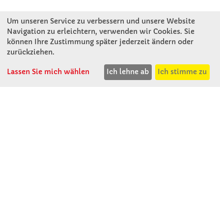
Um unseren Service zu verbessern und unsere Website
Navigation zu erleichtern, verwenden wir Cookies. Sie
können Ihre Zustimmung später jederzeit ändern oder
KONTAKT
zurückziehen.
Lassen Sie mich wählen
Ich lehne ab
Ich stimme zu
Winkler Schulbedarf GmbH
Mitterweg 16
D - 94060 Pocking
T: 08531 - 910 60
F: 08531 - 910 113
WhatsApp: 0176 - 12091060
Mo-Do: 07:30 -15:00
Fr: 07:30 - 14:30
Kein Ladengeschäft
verkauf@winklerschulbedarf.de
ÜBER UNS