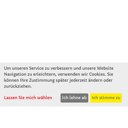
Um unseren Service zu verbessern und unsere Website
Navigation zu erleichtern, verwenden wir Cookies. Sie
können Ihre Zustimmung später jederzeit ändern oder
KONTAKT
zurückziehen.
Lassen Sie mich wählen
Ich lehne ab
Ich stimme zu
Winkler Schulbedarf GmbH
Mitterweg 16
D - 94060 Pocking
T: 08531 - 910 60