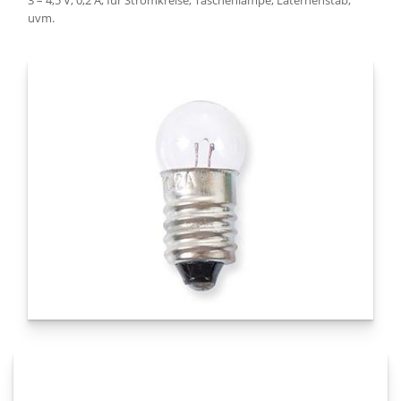
3 – 4,5 V, 0,2 A; für Stromkreise, Taschenlampe, Laternenstab,
uvm.