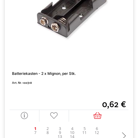
Batteriekasten - 2 x Mignon, per Stk.
K
Art. Nr. 100318
A
0,62 €