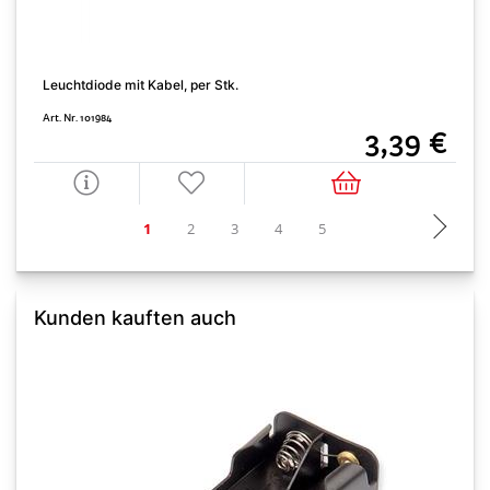
Leuchtdiode mit Kabel, per Stk.
B
Art. Nr. 101984
A
3,39 €
Kunden kauften auch