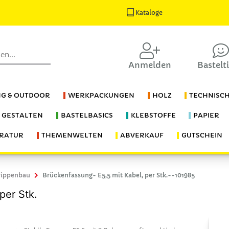
Kataloge
Anmelden
Bastelt
G & OUTDOOR
WERKPACKUNGEN
HOLZ
TECHNISC
S GESTALTEN
BASTELBASICS
KLEBSTOFFE
PAPIER
ERATUR
THEMENWELTEN
ABVERKAUF
GUTSCHEIN
rippenbau
Brückenfassung- E5,5 mit Kabel, per Stk.--101985
per Stk.