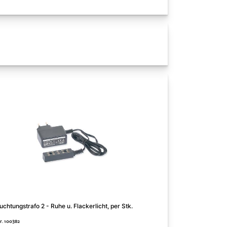
uchtungstrafo 2 - Ruhe u. Flackerlicht, per Stk.
Batteriekappe mit S
Nr. 100382
Art. Nr. 100383