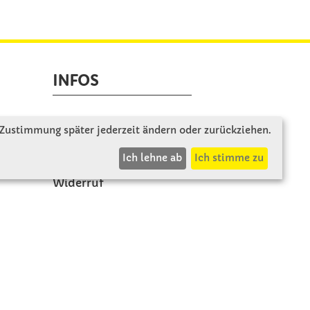
INFOS
Zahlung & Versand
 Zustimmung später jederzeit ändern oder zurückziehen.
AGB
Ich lehne ab
Ich stimme zu
Rücksendung
Widerruf
Vertrag widerrufen
Impressum
Datenschutz