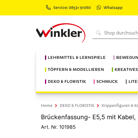
Service: 08531 91060
Whatsapp
LEHRMITTEL & LERNSPIELE
BEWEGUN
TÖPFERN & MODELLIEREN
KREATIVE
DEKO & FLORISTIK
SCHMUCK
LIT
Home
DEKO & FLORISTIK
Krippenfiguren & K
Brückenfassung- E5,5 mit Kabel, 
Art. Nr. 101985