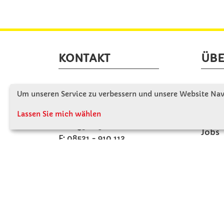
KONTAKT
ÜBE
Winkler Schulbedarf GmbH
Wir s
Um unseren Service zu verbessern und unsere Website Navi
Mitterweg 16
Firme
D - 94060 Pocking
Lassen Sie mich wählen
Firme
T: 08531 - 910 60
Jobs
F: 08531 - 910 113
Kont
WhatsApp: 0176 - 12091060
Mo-Do: 07:30 -15:00
Fr: 07:30 - 14:30
Kein Ladengeschäft
verkauf@winklerschulbedarf.de
ZAHLUNGSMÖGLICHKEITEN