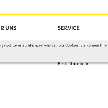
R UNS
SERVICE
tellen uns vor
Gute Gründe für Winkler
gation zu erleichtern, verwenden wir Cookies. Sie können Ihre
nbesichtigung
Basteltipps
ngeschichte
Kataloge und Magazine
Bestellformular
akt
Schulstart - Einkaufsliste